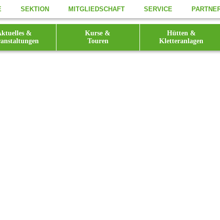
E
SEKTION
MITGLIEDSCHAFT
SERVICE
PARTNE
ktuelles &
Kurse &
Hütten &
anstaltungen
Touren
Kletteranlagen