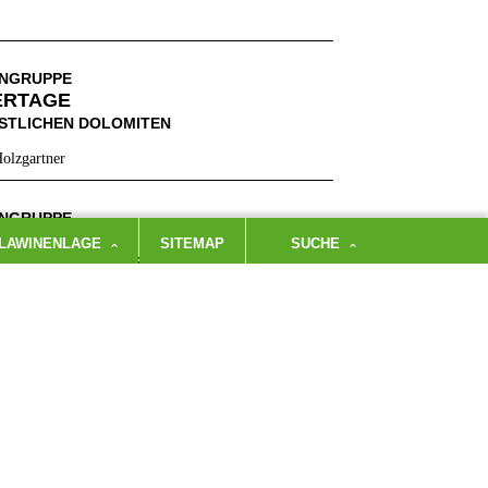
ENGRUPPE
ERTAGE
ÖSTLICHEN DOLOMITEN
olzgartner
ENGRUPPE
IKÜSTE
LAWINENLAGE
SITEMAP
SUCHE
 AM GOLF VON NEAPEL
olzgartner
ENGRUPPE
CHE ISTRIEN
N MEER UND BERGEN
olzgartner