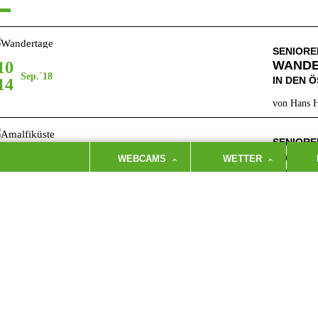
SENIOR
10
WAND
Sep.´18
IN DEN 
14
von Hans H
SENIOR
06
AMALF
WEBCAMS
WETTER
Apr.´18
WANDERN
19
von Hans H
SENIOR
09
RADWO
Okt.´17
ZWISCHE
13
von Hans H