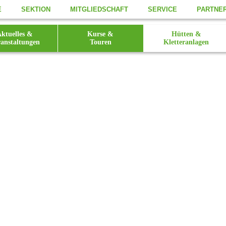
E
SEKTION
MITGLIEDSCHAFT
SERVICE
PARTNE
ktuelles &
Kurse &
Hütten &
anstaltungen
Touren
Kletteranlagen