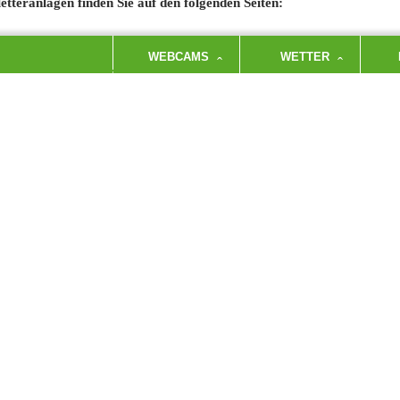
etteranlagen finden Sie auf den folgenden Seiten:
WEBCAMS
WETTER
→
REICHENHALLER HAUS
→
KLE
→
STAUFENSTUBE
→
BOU