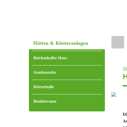
Hütten & Kletteranlagen
Home
Reichenhaller Haus
S
Staufenstube
Kletterhalle
Boulderraum
Di
An