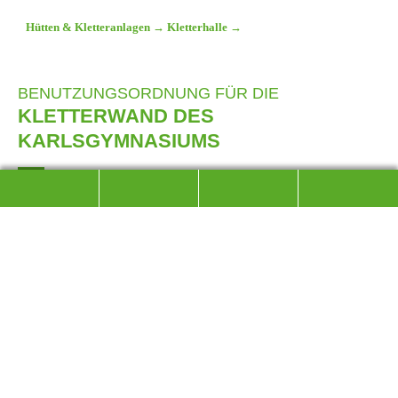
Hütten & Kletteranlagen
→
Kletterhalle
→
BENUTZUNGSORDNUNG FÜR DIE
KLETTERWAND DES
KARLSGYMNASIUMS
Berechtigung:
Nur Personen, die im Besitz eines gültigen Kletterausweises sind,
dürfen klettern.
Nicht klettern dürfen:
Kinder und Jugendliche bis zur Vollendung des 18.
Lebensjahres, die keine Erlaubnis eines
Erziehungsberechtigten haben.