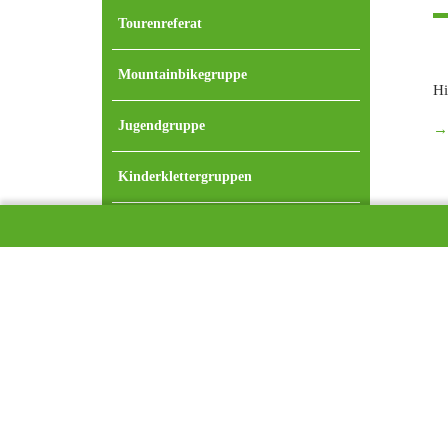
Tourenreferat
Mountainbikegruppe
Hi
Jugendgruppe
→D
Kinderklettergruppen
Familiengruppe
Seniorengruppe
Klimaschutz
Klimaschutz-Team
Unsere Klimabilanz