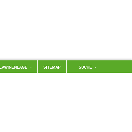
LAWINENLAGE
SITEMAP
SUCHE
ktivitaeten@dav-badreichenhall.de
r stellen dir gerne einen digitalen Erfassungslink