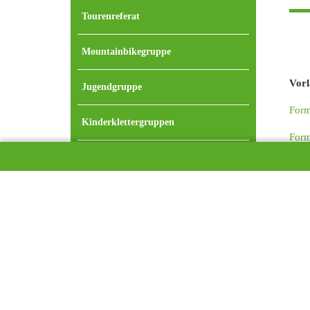
Tourenreferat
Mountainbikegruppe
Vorl
Jugendgruppe
Form
Kinderklettergruppen
Form
Familiengruppe
Form
Seniorengruppe
Noch
Klimaschutz
Info
Klimaschutz-Team
zur 
Unsere Klimabilanz