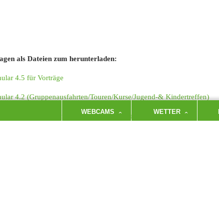
agen als Dateien zum herunterladen:
ular 4.5 für Vorträge
ular 4.2 (Gruppenausfahrten/Touren/Kurse/Jugend-& Kindertreffen)
WEBCAMS
WETTER
ular 4.1 Gruppentreffen (Vorstandssitzungen und andere Treffen)
 Fragen? Die beantworten wir sehr gerne! Schreib einfach an:
klima-a
:
Möchtest du die An- und Abreise der Teilnehmenden digital erfassen? Wi
Verfügung.