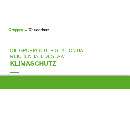
Gruppen
→
Klimaschutz
DIE GRUPPEN DER SEKTION BAD
REICHENHALL DES DAV
KLIMASCHUTZ
Die Alpen reagieren besonders sensibel auf
Temperaturanstieg und Klimaveränderungen und die Folgen
sind jetzt schon deutlich zu beobachten. Deswegen haben
wir uns als Sektion zum Ziel gesetzt, Emissionen
einzusparen, zu kompensieren und bis 2030 klimaneutral zu