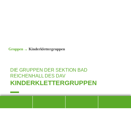
Gruppen
→
Kinderklettergruppen
DIE GRUPPEN DER SEKTION BAD
REICHENHALL DES DAV
KINDERKLETTERGRUPPEN
Momentan gibt es fünf aktive Kinderklettergruppen, die von
unseren Leitern betreut werden. Das Alter der
Kinder/Jugendlichen variiert von ca. 7 bis ca. 13 Jahren.