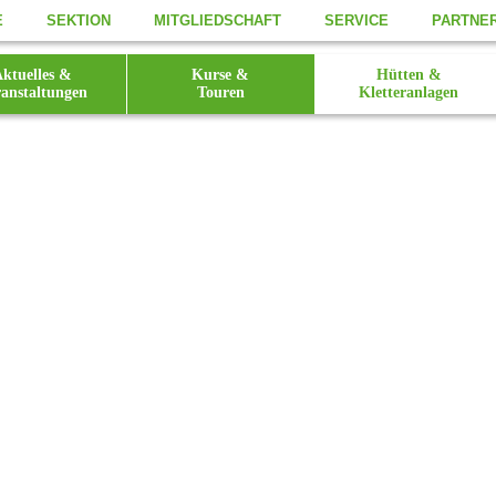
E
SEKTION
MITGLIEDSCHAFT
SERVICE
PARTNE
ktuelles &
Kurse &
Hütten &
anstaltungen
Touren
Kletteranlagen