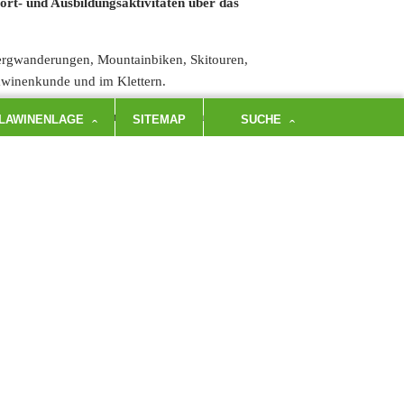
rt- und Ausbildungsaktivitäten über das
 Bergwanderungen, Mountainbiken, Skitouren,
Lawinenkunde und im Klettern.
bis schwer. Schau einfach mal bei uns vorbei!
LAWINENLAGE
SITEMAP
SUCHE