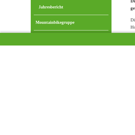
Di
Jahresbericht
ge
Di
Mountainbikegruppe
Ho
Jugendgruppe
Un
Kinderklettergruppen
We
Familiengruppe
Seniorengruppe
Klimaschutz
Natur- und Umweltschutz
Wegeunterhalt