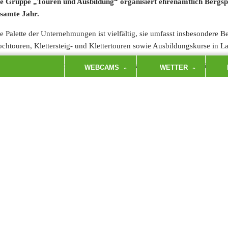
e Gruppe „Touren und Ausbildung“ organisiert ehrenamtlich Bergspo
samte Jahr.
e Palette der Unternehmungen ist vielfältig, sie umfasst insbesondere
chtouren, Klettersteig- und Klettertouren sowie Ausbildungskurse in 
ser reichhaltiges Programm bietet für jedes Niveau etwas, von einfach 
WEBCAMS
WETTER
→
TOURENBEGLEITER
itere Informationen:
→
JAHRESBERICHT