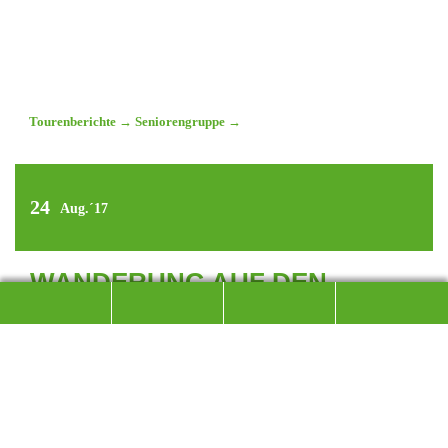
Tourenberichte
→
Seniorengruppe
→
24
Aug.´17
WANDERUNG AUF DEN
PENTLING
UNTERWEGS IM INNTAL