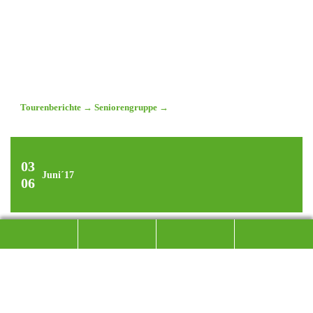
Tourenberichte
→
Seniorengruppe
→
03
Juni´17
06
TRAUMHAFTE RADTAGE
AM BODENSEE