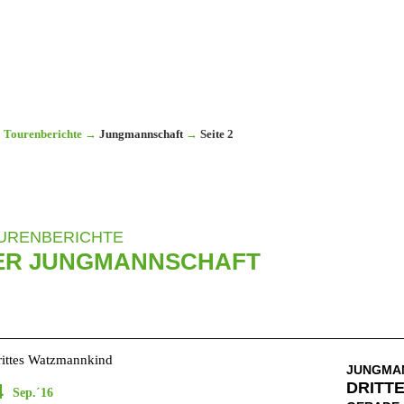
Tourenberichte
→
Jungmannschaft
→
Seite 2
URENBERICHTE
ER JUNGMANNSCHAFT
JUNGMA
DRITT
4
Sep.´16