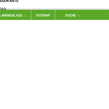
 SÜDKANTE
alch
LAWINENLAGE
SITEMAP
SUCHE
NNSCHAFT
CHST AUF DEM DÄUMLING
 Schneider
NNSCHAFT
CHBANK OSTWAND, WILDER KAISER
ER DER OSTALPEN
 Kogler
NNSCHAFT
HBICHLKAMM
SERS SCHNEIDE
 Schneider