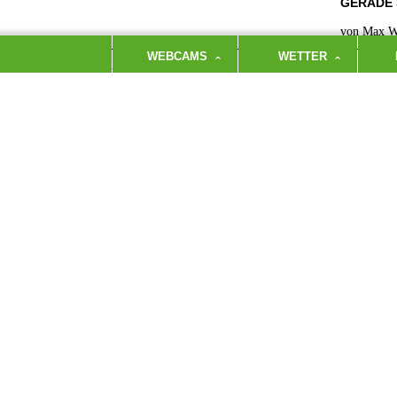
GERADE
von Max W
WEBCAMS
WETTER
JUNGMA
ZU SE
9
Juli´16
von Marco
JUNGMA
FLEIS
3
Juli´16
KLASSIK
von Benita
JUNGMA
HIRSC
0
Juni´16
AUF MES
von Marco