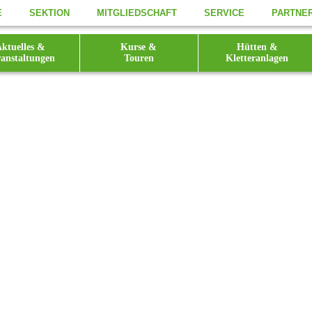
E
SEKTION
MITGLIEDSCHAFT
SERVICE
PARTNE
ktuelles &
Kurse &
Hütten &
anstaltungen
Touren
Kletteranlagen