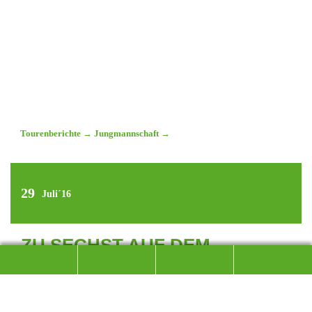
Tourenberichte
→
Jungmannschaft
→
29
Juli´16
ZU SECHST AUF DEM
DÄUMLING