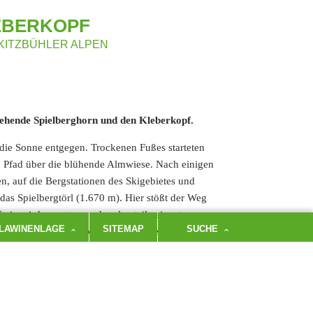
EBERKOPF
KITZBÜHLER ALPEN
stehende Spielberghorn und den Kleberkopf.
die Sonne entgegen. Trockenen Fußes starteten
en Pfad über die blühende Almwiese. Nach einigen
 auf die Bergstationen des Skigebietes und
das Spielbergtörl (1.670 m). Hier stößt der Weg
eig wird nun etwas schmaler, teilweise etwas
LAWINENLAGE
SITEMAP
SUCHE
n. Wunderbare Ausblicke auf die Bergwelt der
n stete Begleiter. Bei guter Sicht reicht der
 erreichten wir den grasbewachsenen Gipfel des
arunter auch „Bienenattrappen“ machten wir uns
ieg dem Kleberkopf einen Besuch abzustatten.