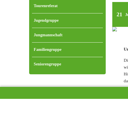
Home
Tourenreferat
21
J
Jugendgruppe
Jungmannschaft
Un
Familiengruppe
Di
Seniorengruppe
wi
Hö
da
au
ab
Lo
Bl
Sp
an