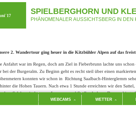
SPIELBERGHORN UND KL
uni´17
PHÄNOMENALER AUSSICHTSBERG IN DEN 
sere 2. Wandertour ging heuer in die Kitzbühler Alpen auf das frei
e Anfahrt war im Regen, doch am Ziel in Fieberbrunn lachte uns schon 
r bei der Burgeralm. Zu Beginn geht es recht steil über einen markiert
henmetern konnten wir schon in Richtung Saalbach-Hinterglemm sehen,
hinter die Hohen Tauern. Nach etwa 1 Stunde erreichten wir den Sattel, 
s dem Salzburgischen von Leogang und Saalbach dazu. Der markierte St
WEBCAMS
WETTER
schüssig, aber gut zu begehen, machmal mussten wir auch Hand anlege
ferer und Leoganger Steinberge bis hin zum Wilden Kaiser sind von nun a
ick bis weit hinein in die Berchtesgadener Alpen. Nach etwa 2 Stunden
ielberghorns. Nach ausgiebiger Rast mit vielen fliegenden Tierchen, d
 den Abstieg bis zum Törl, um dann noch mit einem kleinen Gegenanst