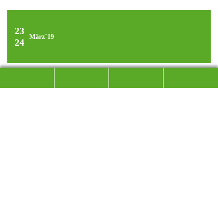
23
März´19
24
SKITOURENAUSFLUG INS
PFLERSCHTAL
PULVER UND FIRN SÜDLICH DES BRENNERS
Auch dieses Mal hat sich unser routinierter „Tour Guide“
Engelbert Eder mit dem Pflerschtal bei Sterzing ein
„Mega Skitourengebiet“ umgeben von den Sarntaler,