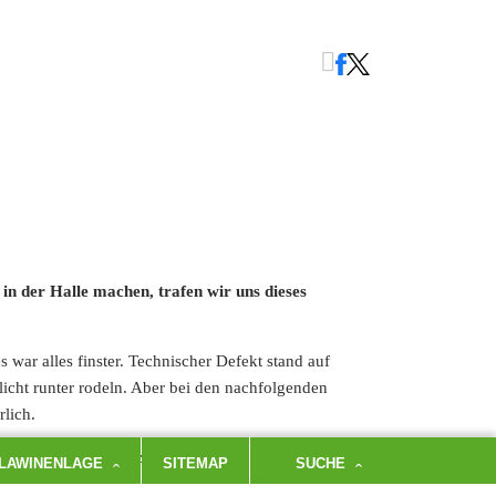
n der Halle machen, trafen wir uns dieses
war alles finster. Technischer Defekt stand auf
licht runter rodeln. Aber bei den nachfolgenden
lich.
s altertümlicher Schlitten.
LAWINENLAGE
SITEMAP
SUCHE