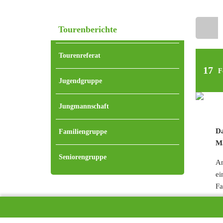
Tourenberichte
Home
Tourenreferat
17
F
Jugendgruppe
Jungmannschaft
Da
Familiengruppe
Ma
Seniorengruppe
An
ei
Fa
Zu