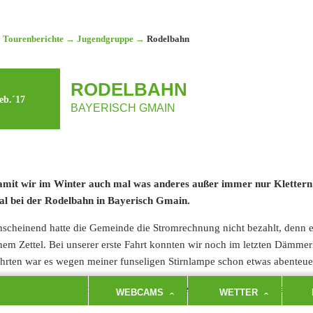
Tourenberichte
→
Jugendgruppe
→
Rodelbahn
RODELBAHN
eb.´17
BAYERISCH GMAIN
mit wir im Winter auch mal was anderes außer immer nur Klettern i
l bei der Rodelbahn in Bayerisch Gmain.
scheinend hatte die Gemeinde die Stromrechnung nicht bezahlt, denn es 
nem Zettel. Bei unserer erste Fahrt konnten wir noch im letzten Dämmer
hrten war es wegen meiner funseligen Stirnlampe schon etwas abenteuer
 guter Letzt brach mir wegen der welligen Piste auch noch mein etwa
WEBCAMS
WETTER