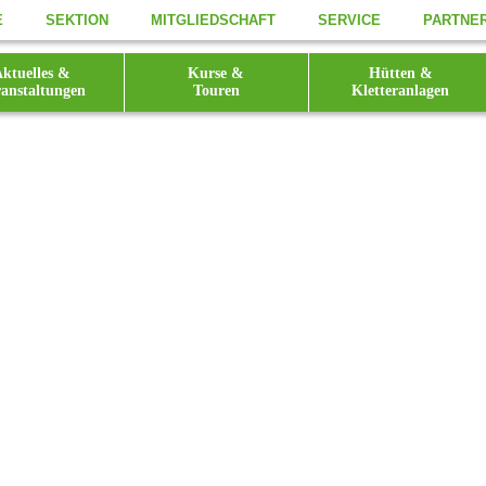
E
SEKTION
MITGLIEDSCHAFT
SERVICE
PARTNE
ktuelles &
Kurse &
Hütten &
anstaltungen
Touren
Kletteranlagen