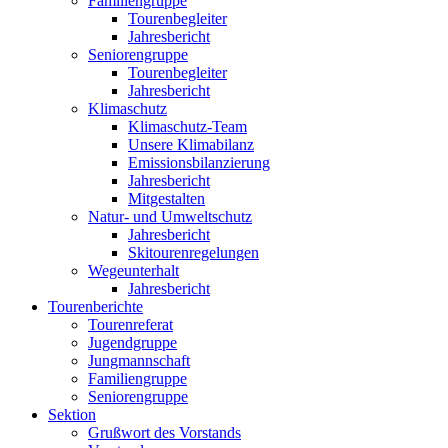
Familiengruppe
Tourenbegleiter
Jahresbericht
Seniorengruppe
Tourenbegleiter
Jahresbericht
Klimaschutz
Klimaschutz-Team
Unsere Klimabilanz
Emissionsbilanzierung
Jahresbericht
Mitgestalten
Natur- und Umweltschutz
Jahresbericht
Skitourenregelungen
Wegeunterhalt
Jahresbericht
Tourenberichte
Tourenreferat
Jugendgruppe
Jungmannschaft
Familiengruppe
Seniorengruppe
Sektion
Grußwort des Vorstands