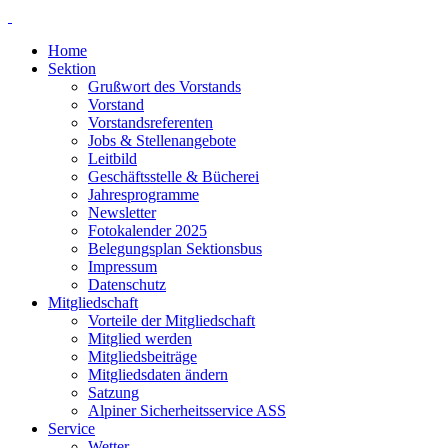
Skip
to
Home
content
Sektion
Grußwort des Vorstands
Vorstand
Vorstandsreferenten
Jobs & Stellenangebote
Leitbild
Geschäftsstelle & Bücherei
Jahresprogramme
Newsletter
Fotokalender 2025
Belegungsplan Sektionsbus
Impressum
Datenschutz
Mitgliedschaft
Vorteile der Mitgliedschaft
Mitglied werden
Mitgliedsbeiträge
Mitgliedsdaten ändern
Satzung
Alpiner Sicherheitsservice ASS
Service
Wetter