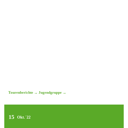
Tourenberichte
→
Jugendgruppe
→
15
Okt.´22