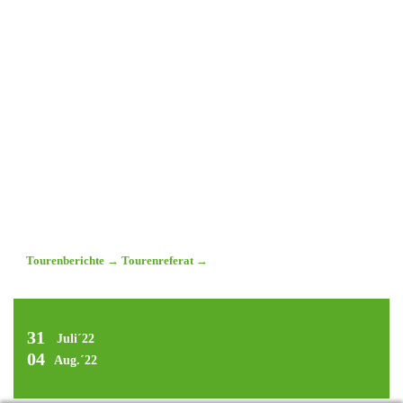
Tourenberichte
→
Tourenreferat
→
31
Juli´22
04
Aug.´22