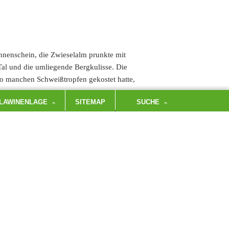
onnenschein, die
Zwieselalm prunkte mit
Tal und die umliegende Bergkulisse. Die
 so manchen Schweißtropfen gekostet
hatte,
LAWINENLAGE
SITEMAP
SUCHE
 großer Zahl zur Zwieselalm gepilgert waren,
mit
Walter den 2014
verstorbenen Journalisten Peter
us dem 14. Jahrhundert: „Wir sind die einzige
und Worten geschrieben.“
ieselalm genossen.