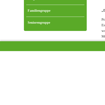
„D
Familiengruppe
Pr
Seniorengruppe
Es
wo
Mu
so
Un
se
Le
Sc
Bi
Be