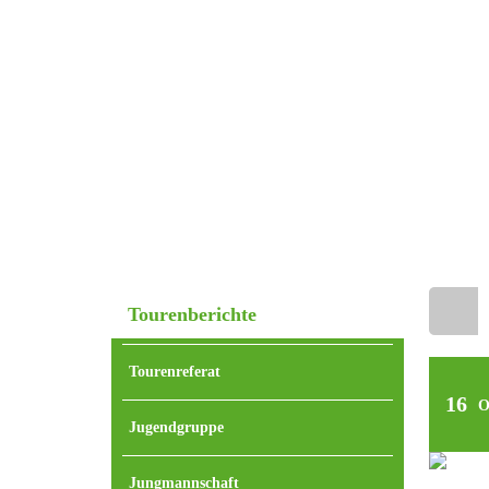
Tourenberichte
Home
Tourenreferat
16
O
Jugendgruppe
Jungmannschaft