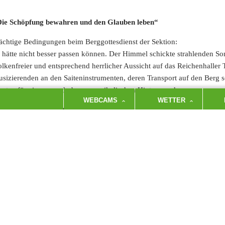
ie Schöpfung bewahren und den Glauben leben“
ächtige Bedingungen beim Berggottesdienst der Sektion:
 hätte nicht besser passen können. Der Himmel schickte strahlenden S
lkenfreier und entsprechend herrlicher Aussicht auf das
Reichenhaller 
sizierenden an den
Saiteninstrumenten, deren Transport auf den Berg
rgten für einen wunderbaren musikalischen Hintergrund.
WEBCAMS
WETTER
d Diakon Peter Walter
schaffte es wieder einmal, die Menschen, die in
inen Worten zu berühren und mitzunehmen.
bendig und stark sollte der Glauben sein, nicht „lauwarm“, wie Peter 
holl-Latour zitierte.
Denn, so sagte er es mit den Worten
eines Gebets a
bel, die die Öffentlichkeit
noch liest. Gottes letzte Botschaft, in Taten 
i strahlendem Sonnenschein wurde danach die Gastfreundschaft der Zw