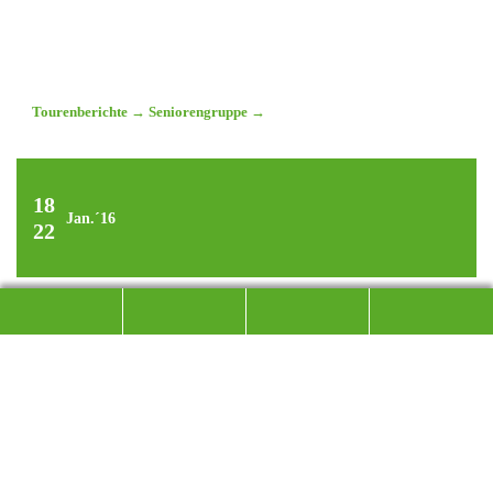
Tourenberichte
→
Seniorengruppe
→
18
Jan.´16
22
ERLEBNISREICHE SKITAGE
IN KÄRNTEN
Abfahrt am Mölltagletscher