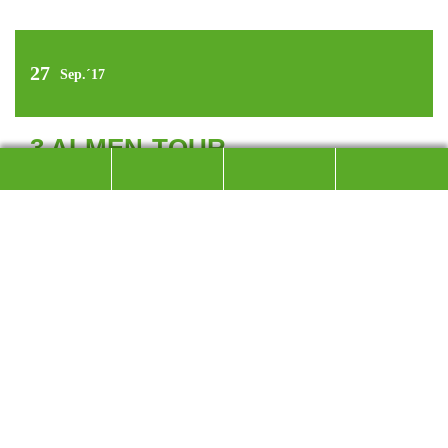
27
Sep.´17
3 ALMEN-TOUR
ZWISCHEN BICHLER ALM UND REITERALM
Unsere letzte Tour für dieses Jahr führte uns über den
historischen Klausenrundweg, unserer 3-Almen-Tour.
In Weißbach a.d. Alpenstraße wanderten 11 gutgelaunte
Bergler über den Waldbahnweg in Richtung Bäckinger
Klause. Auf dem Weg wurde 1927 die Holztransportbahn