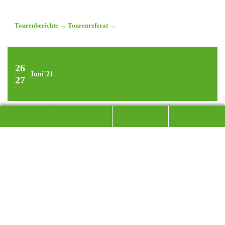
Tourenberichte
→
Tourenreferat
→
26
Juni´21
27
HOCHTOUR AUF DIE
WATZESPITZE
DAS TOURENPROGRAMM DER SEKTION WURDE
WIEDER AUFGENOMMEN