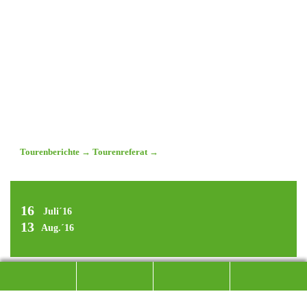
Tourenberichte
→
Tourenreferat
→
16
Juli´16
13
Aug.´16
SÜDAMERIKA. BOLIVIEN.
PERU.