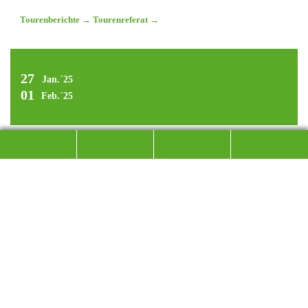
Tourenberichte
→
Tourenreferat
→
27
Jan.´25
01
Feb.´25
SKISAFARI NACH ZERMATT
ZU DEN VIERTAUSENDERN IM WALLIS
Da Skifahren ein Sport mit Leidenschaft ist, der
Generationen verbindet, organisiert die Familie Häusl als
fester Bestandteil in der DAV Sektion Bad Reichenhall seit