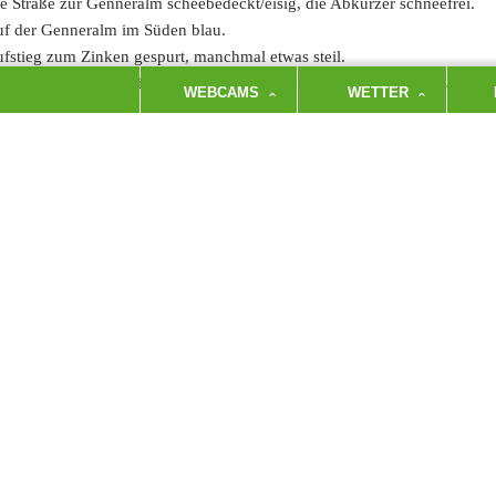
e Straße zur Genneralm scheebedeckt/eisig, die Abkürzer schneefrei.
f der Genneralm im Süden blau.
fstieg zum Zinken gespurt, manchmal etwas steil.
fahrt vom Gipfel griffig, weiter unten weich, aber auf der eingefahrenen
WEBCAMS
WETTER
fahrt bis zum Parkplatz.
ederschlag: Die ganze Zeit trocken, nur beim Heimfahren hats dann ge
ns Weber
 VORHERIGER TOURENBERICHT