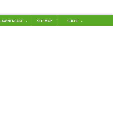
 Piste gut, Strasse 3 kurze Stücke tragen, sonst
LAWINENLAGE
SITEMAP
SUCHE
regnet
NÄCHSTER TOURENBERICHT →