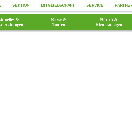
E
SEKTION
MITGLIEDSCHAFT
SERVICE
PARTNE
ktuelles &
Kurse &
Hütten &
anstaltungen
Touren
Kletteranlagen