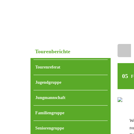
Tourenberichte
Home
Tourenreferat
05
F
Jugendgruppe
Jungmannschaft
Familiengruppe
We
nu
Seniorengruppe