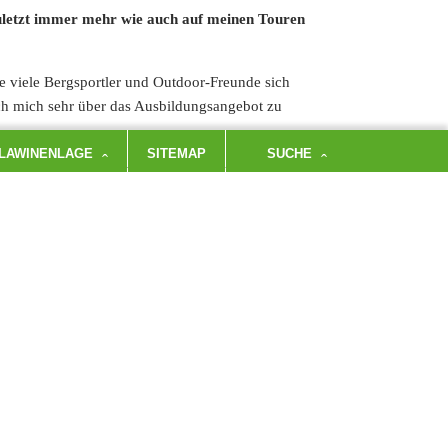
zuletzt immer mehr wie auch auf meinen Touren
e viele Bergsportler und Outdoor-Freunde sich
ich mich sehr über das Ausbildungsangebot zu
LAWINENLAGE
SITEMAP
SUCHE
 Grundlagen vermittelt: Günstige/Ungünstige
, Routenwahl… um nur die grössten
 Unken aus, als wir in mehreren Gruppen hoch
he per LVS auf Zeit
der „Sondierbar“