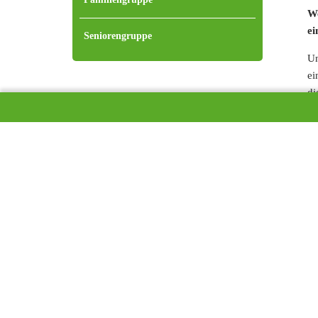
We
ei
Seniorengruppe
Un
ei
di
In
Be
Th
An
zu