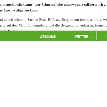
nn auch bisher „nur“ per Schneeschuhe unterwegs, realisierte ich 
ne Lawine abgehen kann.
d da ich schon in Sachen Erste-Hilfe am Berg davon überrascht bin, wi
nzig auf den Mobilfunkempfang und die Bergrettung verlassen, freute 
esem Kurs.
WEBCAMS
WETTER
 grosser und gemütlicher Runde wurden am Samstagabend theorethische
dingungen, Schneeschichten, Lawinenlagebericht, Lawinenwarnstufen
emenblöcke zu nennen.
s Eingemachte ging es dann am Sonntag Früh vom Parkplatz am Skilift
r Moarlack aufstiegen, um an einzelnen Stationen praxisnah zu üben:
Blocktest direkt am „fragwürdigen“ Hang
Erste Schritte direkt nach dem fiktiven Lawinenabgang sowie Grobsuc
LVS-Feinsuche und punktgenaues Sondieren
Ertasten per Sonde von Rucksack, Holz oder doch nur dem Boden in 
Korrektes Ausgraben des Verschütteten und medizinische Erste Hilfe