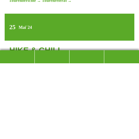
Tourenberichte
→
Tourenreferat
→
25
Mai´24
HIKE & CHILL –
GRUTTENHÜTTE
ERLEBNISREICHE WANDERUNG IM
KAISERGEBIRGE
**Hike & Chill – Gruttenhütte, 1620 M**
**Erlebnisreiche Wanderung im Kaisergebirge**