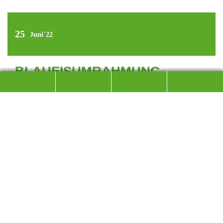
25
Juni´22
BLAUEISUMRAHMUNG
„Großzügige Umrahmung der Berge um die Blaueishütte. Es
werden alle Gipfel um die Hütte erreicht und dabei die
lohnendsten Anstiege benutzt. IV (Stellen, meist II und III),
längere Strecken Gehgelände, 8-10 Stunden“.
So beschreibt der
Alpenvereinsführer unsere Unternehmung.
Da die Anreise mit dem Radl erfolgt, treffen wir uns