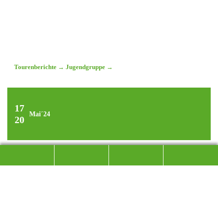
Tourenberichte
→
Jugendgruppe
→
17
Mai´24
20
AUSFLUG INS MALTATAL
KLETTERCAMP DER JUGEND