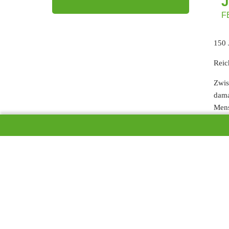
F
150 
Reic
Zwis
dama
Mens
zahl
näml
Könn
Stun
Dies
dürf
Walc
werd
Hütt