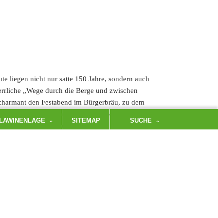
 liegen nicht nur satte 150 Jahre, sondern auch
rrliche „Wege durch die Berge und zwischen
 charmant den Festabend im Bürgerbräu, zu dem
nerte an den ursprünglichen Zweck des Vereins,
LAWINENLAGE
SITEMAP
SUCHE
 es Menschen, die bereit sind, Zeit, Engagement,
a diejenigen, die alleine letzten September 300
en erhält und ihn bis heute trägt. Profitieren
davon, ob sie Mitglieder sind oder nicht. Max
alpine Welt eine große Rolle spielt. Sichtbar
herrückgang und beim Wassermangel auf den
aufenhaus“, wie es von der Bevölkerung genannt