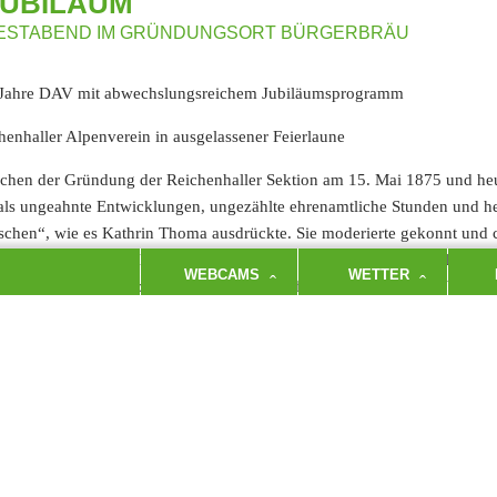
JUBILÄUM
ESTABEND IM GRÜNDUNGSORT BÜRGERBRÄU
Jahre DAV mit abwechslungsreichem Jubiläumsprogramm
henhaller Alpenverein in ausgelassener Feierlaune
chen der Gründung der Reichenhaller Sektion am 15. Mai 1875 und heute
ls ungeahnte Entwicklungen, ungezählte ehrenamtliche Stunden und he
chen“, wie es Kathrin Thoma ausdrückte. Sie moderierte gekonnt und
reiche Ehrengäste geladen waren. Der Erste Vorsitzende Max Walch erin
WEBCAMS
WETTER
ich die Berge zu erforschen und zugänglicher zu machen. Dazu braucht
en und manchmal auch pure körperliche Kraft zu investieren, so wie etw
den beim Wegebau unterstützten.
es Engagement der rührigen Ehrenamtlichen ist es, das den Verein am Leb
en davon alle, die sich in den heimischen Bergen bewegen, unabhängig 
h wies darauf hin, dass die Klimaveränderung bei allem Bemühen um die 
en die damit zusammenhängenden Probleme zum Beispiel beim Gletsc
en. Das betrifft auch das Reichenhaller Haus am Hochstaufen. Das „St