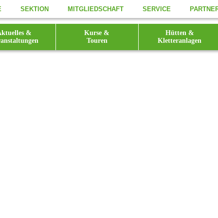
E
SEKTION
MITGLIEDSCHAFT
SERVICE
PARTNE
ktuelles &
Kurse &
Hütten &
anstaltungen
Touren
Kletteranlagen