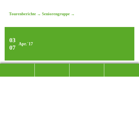
Tourenberichte
→
Seniorengruppe
→
03
Apr.´17
07
WANDERN IN DER CINQUE
TERRE
AN DER LIGURISCHEN RIVIERA
Die Cinque Terre – wörtlich übersetzt „fünf Länder“ –