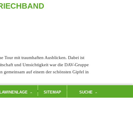
KRIECHBAND
 Tour mit traumhaften Ausblicken. Dabei ist
reitschaft und Umsichtigkeit war die DAV-Gruppe
nn gemeinsam auf einem der schönsten Gipfel in
fekt und ließen die Tour beim Einkehrschwung
LAWINENLAGE
SITEMAP
SUCHE
Hammerstiel laufen ließen.