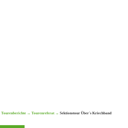
Tourenberichte
→
Tourenreferat
→
Sektionstour Über´s Kriechband