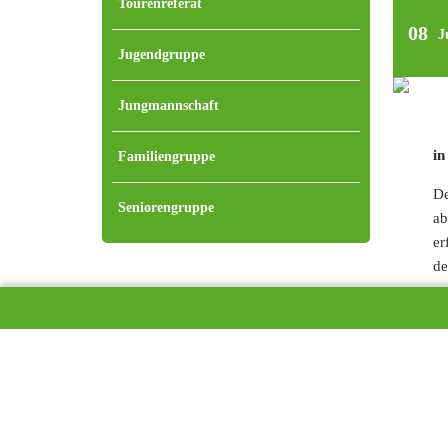
Tourenreferat
08
J
Jugendgruppe
Jungmannschaft
in
Familiengruppe
De
Seniorengruppe
ab
er
de
De
au
To