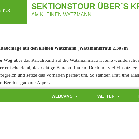
SEKTIONSTOUR ÜBER´S 
uli´23
AM KLEINEN WATZMANN
 Bauchlage auf den kleinen Watzmann (Watzmannfrau) 2.307m
r Weg über das Kriechband auf die Watzmannfrau ist eine wunderschöne
er entscheidend, das richtige Band zu finden. Doch mit viel Einsatzbe
folgreich und setzte das Vorhaben perfekt um. So standen Frau und Ma
n Berchtesgadener Alpen.
n Abstieg über den Gendarm meisterten die sechs Bergbegeisterten per
WEBCAMS
WETTER
f der Kührointalm ausklingen, bevor sie es dann mit den Radln zum PP 
m Wittmann