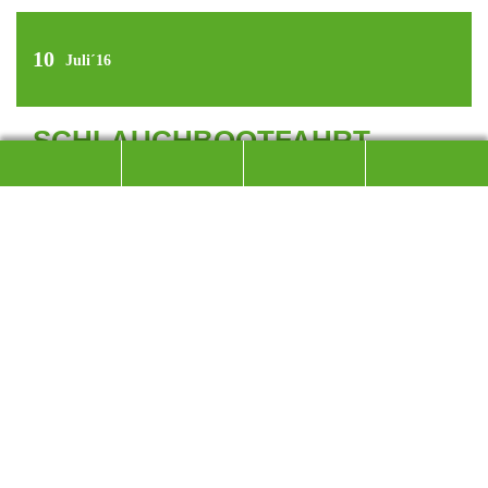
10
Juli´16
SCHLAUCHBOOTFAHRT
AUF DER SALZACH
Am 10. Juli, einem Tag mit wunderschönem Wetter,
fuhren wir nach Raitenhaslach, einem Vorort von
Burghausen um dort mit unserem Schlauchboot
einzusetzen.
Wir hatten uns vorgenommen auf der Salzach vorbei an der