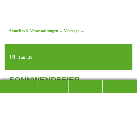
Aktuelles & Veranstaltungen
→
Vorträge
→
19
Juni´20
SONNWENDFEIER –
ABGESAGT!
WEGEN DER CORONA BEDINGTEN
EINSCHRÄNKUNGEN