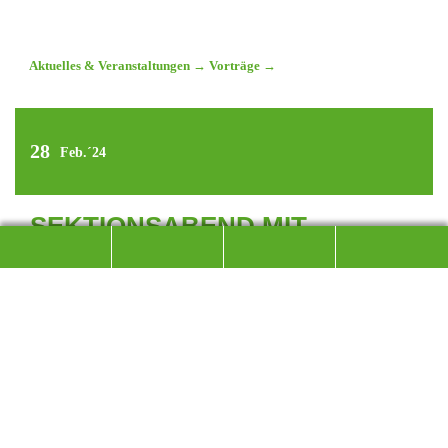
Aktuelles & Veranstaltungen
→
Vorträge
→
28
Feb.´24
SEKTIONSABEND MIT
VORTRAG: „MOSCHLANAS’N –
BITTE WAS?“
BERG-, FLUR UND ORTSNAMEN RUND UM
REICHENHALL UND UMGEBUNG UND IHRE
BEDEUTUNG