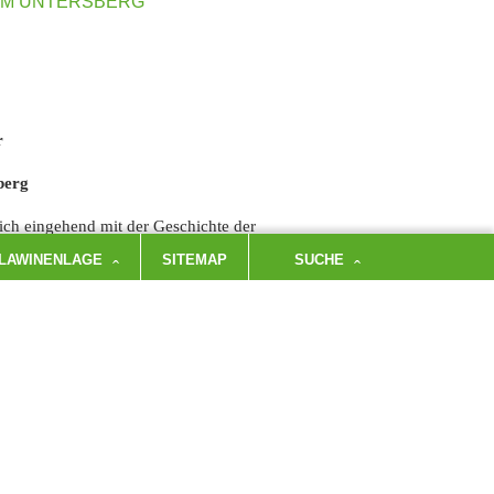
EM UNTERSBERG
r
berg
sich eingehend mit der Geschichte der
LAWINENLAGE
SITEMAP
SUCHE
ltivierte Almfläche des Untersbergs bildet.
useinandersetzung zwischen Salzburger und
n stammenden Almbauern ihre Rechte, ehe diese
 vor dem Hintergrund dieser Recherchen – mühsam
m jahrhundertelangen Leben und Wirtschaften auf
esgadener Land gelten kann.