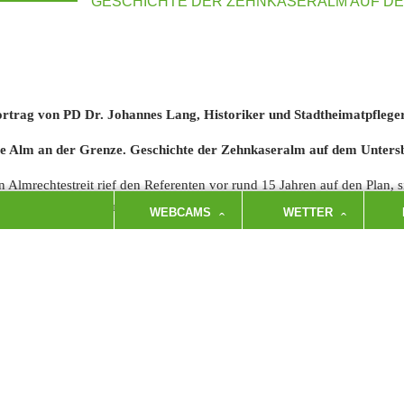
GESCHICHTE DER ZEHNKASERALM AUF D
rtrag von PD Dr. Johannes Lang, Historiker und Stadtheimatpflege
e Alm an der Grenze.
Geschichte der Zehnkaseralm auf dem Unters
n Almrechtestreit rief den Referenten vor rund 15 Jahren auf den Plan, 
hnkaseralm auseinanderzusetzen.
WEBCAMS
WETTER
i den akribischen Recherchen kam zutage, dass diese wohl die älteste ku
gen ihrer Grenzlage kam es bereits im Mittelalter zu einer blutigen A
rchtesgadener Untertanen. In der Folge behaupteten die von der Gmai
 Verlaufe des 19. Jahrhunderts entfremdet und erst in jüngster Zeit –
edererlangt wurden.
ben dem rechtshistorischen Aspekt beschäftigt sich der Vortrag mit de
r Zehnkaseralm, deren Geschichte beispielhaft für die Almen im Bercht