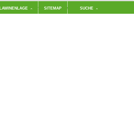
anitwänden gelang ihnen eine Erstbegehung in
LAWINENLAGE
SITEMAP
SUCHE