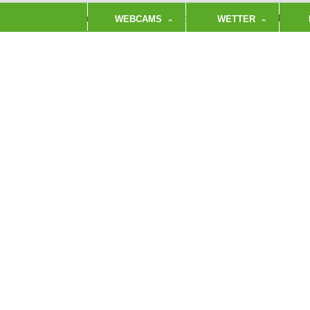
ben einer Reihe von Klettertouren an den bis zu 1.000 Meter hohen Gr
WEBCAMS
WETTER
r Nordostwand des 5.509 Meter hohen Pik Piramidalny.
nnertag, 16. Februar 2017, 19.30 Uhr
sthof Bürgerbräu, Bad Reichenhall