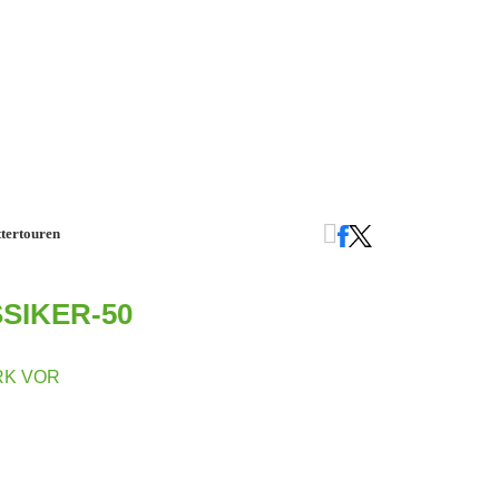
ttertouren
SIKER-50
RK VOR