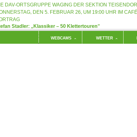
IE DAV-ORTSGRUPPE WAGING DER SEKTION TEISENDORF
ONNERSTAG, DEN 5. FEBRUAR 26, UM 19:00 UHR IM CAF
ORTRAG
efan Stadler: „Klassiker – 50 Klettertouren“
oßglockner, Ortler, Große Zinne, Alpspitze und mehr –
WEBCAMS
WETTER
er große Wände, Verschneidungen und exponierte Grate
efan Stadler, Autor mehrerer Kletter- und Skitourenführer, stellt uns se
er die großen Klettertouren der Ostalpen gibt er auch interessante Einb
nem als Autor so geht“.
ntritt frei, auch Nichtmitglieder sind herzlich willkommen!