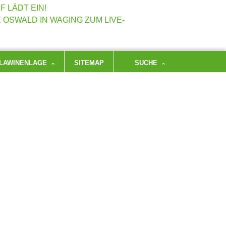
 LÄDT EIN!
É OSWALD IN WAGING ZUM LIVE-
LAWINENLAGE
SITEMAP
SUCHE
in neuestes Werk vor. Neben Bildern und Berichten
licke in die Entstehung des Buches – „Wie es