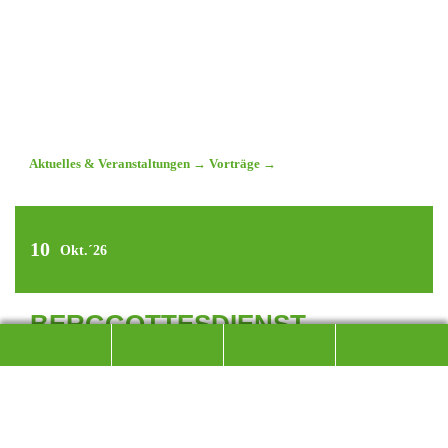
Aktuelles & Veranstaltungen
→
Vorträge
→
10
Okt.´26
BERGGOTTESDIENST –
ZWIESELALM
SAMSTAG 10. OKTOBER 2026 - 11 UHR
Zum Abschluss des Bergsommers feiern wir mit allen