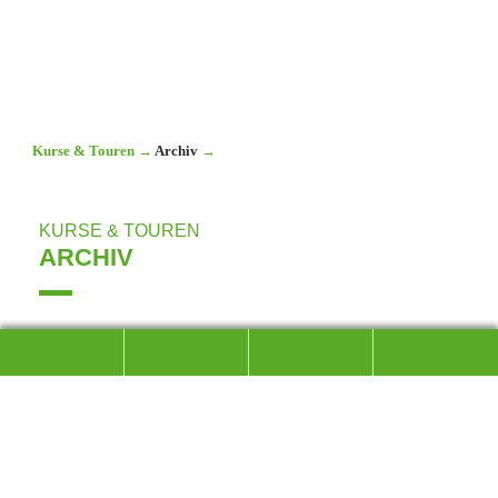
Kurse & Touren
→
Archiv
→
KURSE & TOUREN
ARCHIV
Hier finden Sie in der Vergangenheit stattgefundene Kurse
& Touren:
01
Juli´26
SENIORENGRUPPE
SENIORENSTAMMTISCH