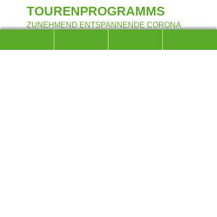
TOURENPROGRAMMS
ZUNEHMEND ENTSPANNENDE CORONA
SITUATION
Anfang Juni werden wir das Touren- und Kursprogramm im
Rahmen der durch die Corona Regeln vorgegebenen
Möglichkeiten wieder aufnehmen. Ob eine Tour oder ein Kurs
durchgeführt werden kann entscheidet jeweils der Touren-
oder Kursleiter, wobei die Regelungen und
Reisebestimmungen in den verschiedenen Ländern bzw.
Landkreisen zugrunde gelegt werden. Nach derzeitigem Stand
sollte unter der 3-g-Vorgabe (geimpft, genesen, getestet) den
meisten Touren und Kursen nichts im Weg stehen.