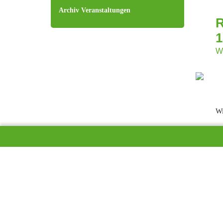
Archiv Veranstaltungen
1
W
Wi
am
Hü
Au
de
Be
Ac
ge