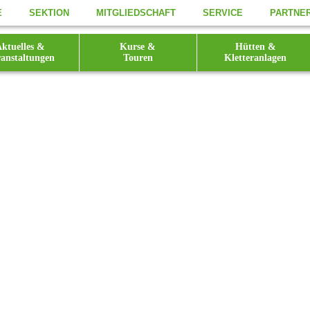
E
SEKTION
MITGLIEDSCHAFT
SERVICE
PARTNE
ktuelles &
Kurse &
Hütten &
anstaltungen
Touren
Kletteranlagen