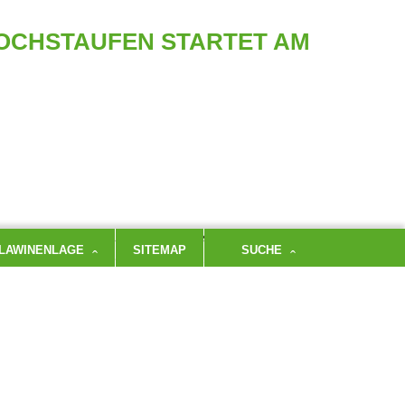
OCHSTAUFEN STARTET AM
taufen die Hüttensaison. Am Wochenende ist die
LAWINENLAGE
SITEMAP
SUCHE
m Hausberg auch wieder übernachtet werden.
isse Unfallgefahr hervorrufen. Vor allem auf
, über harten Altschnee gehen zu müssen. Feste
utschen zu verhindern.
zt werden, da die private Zufahrtsstraße
in Nonn, im Nonner Unterland und auf die