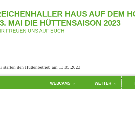
REICHENHALLER HAUS AUF DEM H
3. MAI DIE HÜTTENSAISON 2023
IR FREUEN UNS AUF EUCH
r starten den Hüttenbetrieb am 13.05.2023
 Samstag, 13. Mai 2023 beginnt am Reichenhaller Haus auf dem Hochs
WEBCAMS
WETTER
tte im Tagesbetrieb geöffnet, ab Montag dem 15. Mai kann auf unsere
f den Zustiegswegen können im Frühjahr noch Altschneefelder eine gew
r Nordseite und in schattigen Bereichen sollte man noch damit rechnen
rgschuhe und die Benutzung von Wanderstöcken helfen dabei, ein Ausr
htung:
Die Parkplätze an der Padinger Alm können nicht mehr benut
sperrt ist. Es wird gebeten, auf die öffentlichen Parkmöglichkeiten 