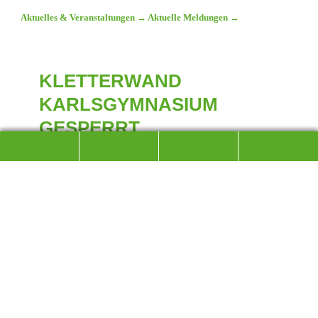
Aktuelles & Veranstaltungen
→
Aktuelle Meldungen
→
KLETTERWAND
KARLSGYMNASIUM
GESPERRT
VOM 07.09 - 09.09. WEGEN BAUARBEITEN
dav
Die Kletterwand im Karlsgymnasium ist vom 07.09.2022 bis
einschließlich 09.092022 wegen Bauarbeiten gesperrt!
Wir bitten die Sperrzeiten zu beachten!