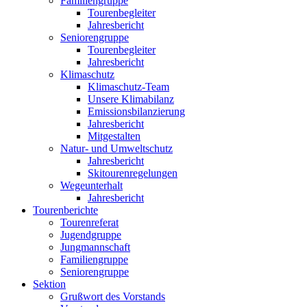
Familiengruppe
Tourenbegleiter
Jahresbericht
Seniorengruppe
Tourenbegleiter
Jahresbericht
Klimaschutz
Klimaschutz-Team
Unsere Klimabilanz
Emissionsbilanzierung
Jahresbericht
Mitgestalten
Natur- und Umweltschutz
Jahresbericht
Skitourenregelungen
Wegeunterhalt
Jahresbericht
Tourenberichte
Tourenreferat
Jugendgruppe
Jungmannschaft
Familiengruppe
Seniorengruppe
Sektion
Grußwort des Vorstands