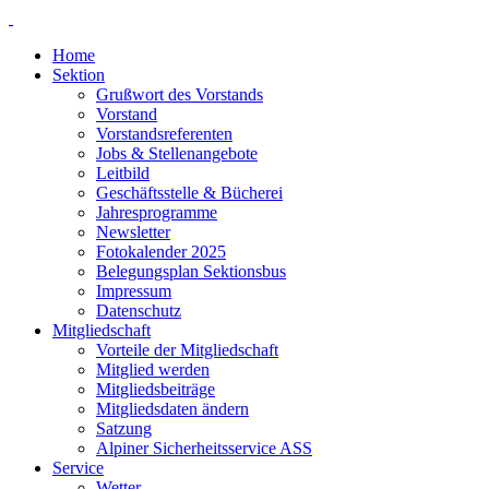
Skip
to
Home
content
Sektion
Grußwort des Vorstands
Vorstand
Vorstandsreferenten
Jobs & Stellenangebote
Leitbild
Geschäftsstelle & Bücherei
Jahresprogramme
Newsletter
Fotokalender 2025
Belegungsplan Sektionsbus
Impressum
Datenschutz
Mitgliedschaft
Vorteile der Mitgliedschaft
Mitglied werden
Mitgliedsbeiträge
Mitgliedsdaten ändern
Satzung
Alpiner Sicherheitsservice ASS
Service
Wetter