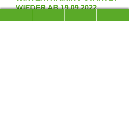
WIEDER AB 19.09.2022
TEILNAHME BITTE NUR OHNE
KRANKHEITSSYMPTOME
Als besonderes Angebot für Ihre Mitglieder bietet die DAV-
Sektion Bad Reichenhall zusammen mit der Sektion Bergbund
für das kommende Winterhalbjahr wieder ein Hallentraining
in der Mehrzweckhalle Münchner Allee an.
Jeden Montag um 19.30 Uhr (außer in den Schulferien) können
Mitglieder kostenlos daran teilnehmen und die Gelegenheit
nutzen, in der kalten Jahreszeit etwas für Gesundheit,
Beweglichkeit und körperliche Fitness zu tun. Das Training