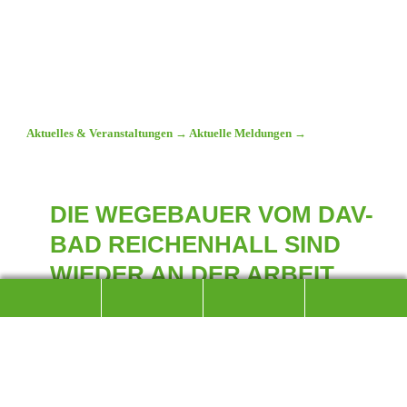
Aktuelles & Veranstaltungen
→
Aktuelle Meldungen
→
DIE WEGEBAUER VOM DAV-
BAD REICHENHALL SIND
WIEDER AN DER ARBEIT
DIE WEGE SIND WIEDER FREI BEGEHBAR
Vor 150 Jahren wurde in Bad Reichenhall eine neue Sektion
des Deutschen Alpenvereins gegründet. Hauptzweck des