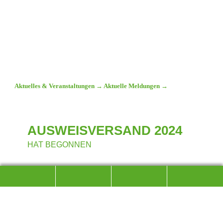
Aktuelles & Veranstaltungen
→
Aktuelle Meldungen
→
AUSWEISVERSAND 2024
HAT BEGONNEN
Der Versand der Ausweise für das Jahr 2024 durch den
Bundesverband hat diese Woche begonnen, so dass der
Großteil der Mitglieder bis zum Ende des Monats Ihre
Ausweise bekommen. Vereinzelt kann es zu Verzögerungen