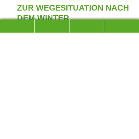
ZUR WEGESITUATION NACH
DEM WINTER
WEGEUNTERHALT DURCH DEN DAV, BLAUER
STEIG WIEDER BEGEHBAR, ABER
ERSCHWERTE BEDINGUNGEN.
Informationen zur aktuellen Situation auf den Wegen und
Steigen:
Die Aufarbeitung der Winterschäden sind im vollen Gange.
Aber viele Wege sind weiterhin nur erschwert begehbar.
Der blaue Steig zwischen der Abzweigung bei der Zwieselalm
und der Barthlmahd ist wieder begehbar, allerdings herrschen
noch erschwerte Bedingungen. Der Alpgartensteig
(voraussichtlicher Beginn der Sanierungsarbeiten Mitte
September) und der Steig auf den Fuderheuberg von Piding sind